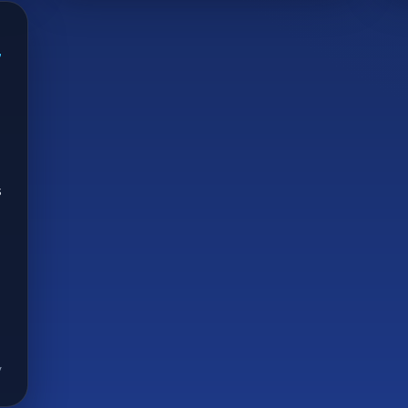
7
s
V