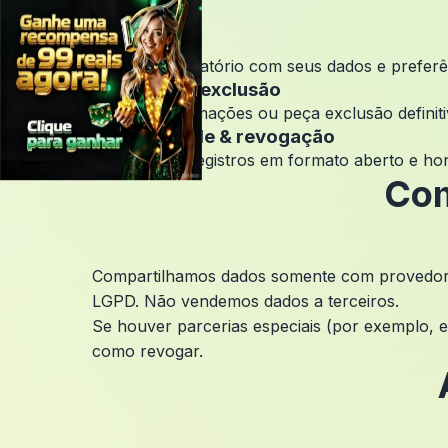
Acesso
Solicite um relatório com seus dados e prefer
Correção & exclusão
Atualize informações ou peça exclusão definit
Portabilidade & revogação
Exportamos registros em formato aberto e ho
Com
Compartilhamos dados somente com provedores 
LGPD. Não vendemos dados a terceiros.
Se houver parcerias especiais (por exemplo, 
como revogar.