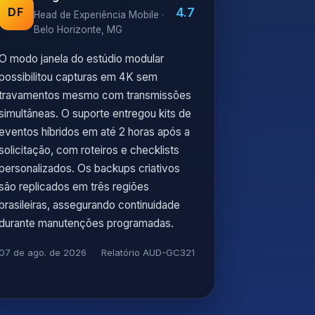
4.7
DF
Head de Experiência Mobile ·
Belo Horizonte, MG
O modo janela do estúdio modular
possibilitou capturas em 4K sem
travamentos mesmo com transmissões
simultâneas. O suporte entregou kits de
eventos híbridos em até 2 horas após a
solicitação, com roteiros e checklists
personalizados. Os backups criativos
são replicados em três regiões
brasileiras, assegurando continuidade
durante manutenções programadas.
07 de ago. de 2026
Relatório AUD-GC321