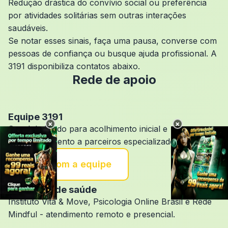
Redução drástica do convívio social ou preferência
por atividades solitárias sem outras interações
saudáveis.
Se notar esses sinais, faça uma pausa, converse com
pessoas de confiança ou busque ajuda profissional. A
3191 disponibiliza contatos abaixo.
Rede de apoio
Equipe 3191
×
×
Canal dedicado para acolhimento inicial e
encaminhamento a parceiros especializados.
Falar com a equipe
Parceiros de saúde
Instituto Vita & Move, Psicologia Online Brasil e Rede
Mindful - atendimento remoto e presencial.