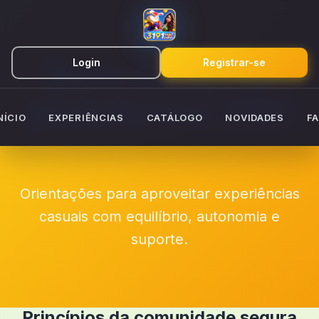
Bem-estar na
Login
Registrar-se
plataforma 3191
NÍCIO
EXPERIÊNCIAS
CATÁLOGO
NOVIDADES
F
Orientações para aproveitar experiências
casuais com equilíbrio, autonomia e
suporte.
Princípios da comunidade segura