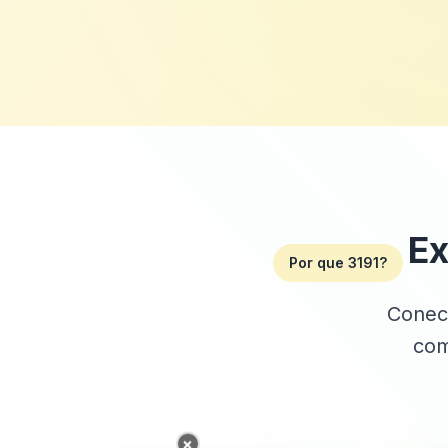
Ex
Por que 3191?
Conect
com
×