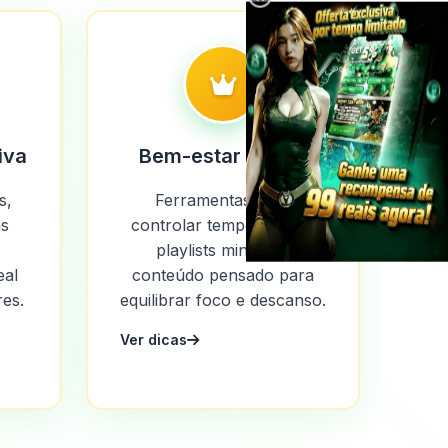
iva
Bem-estar Digital
s,
Ferramentas para
as
controlar tempo de tela,
playlists mindful e
eal
conteúdo pensado para
es.
equilibrar foco e descanso.
Ver dicas