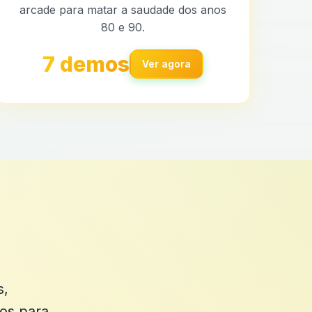
arcade para matar a saudade dos anos
80 e 90.
7 demos
Ver agora
s,
os para