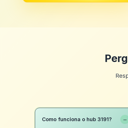
Perg
Resp
−
Como funciona o hub 3191?