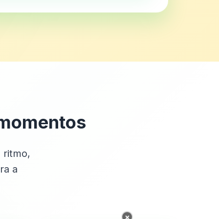
s momentos
 ritmo,
ra a
×