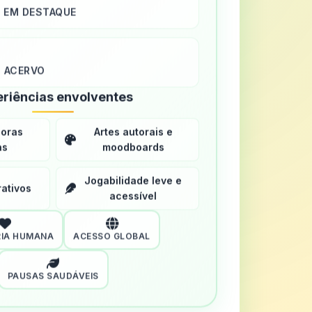
S EM DESTAQUE
 ACERVO
riências envolventes
noras
Artes autorais e
as
moodboards
Jogabilidade leve e
ativos
acessível
IA HUMANA
ACESSO GLOBAL
PAUSAS SAUDÁVEIS