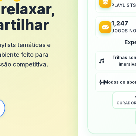
PLAYLIST
relaxar,
rtilhar
1,247
JOGOS NO
Expe
ylists temáticas e
biente feito para
Trilhas so
imersiv
ssão competitiva.
Modos colabor
CURADOR