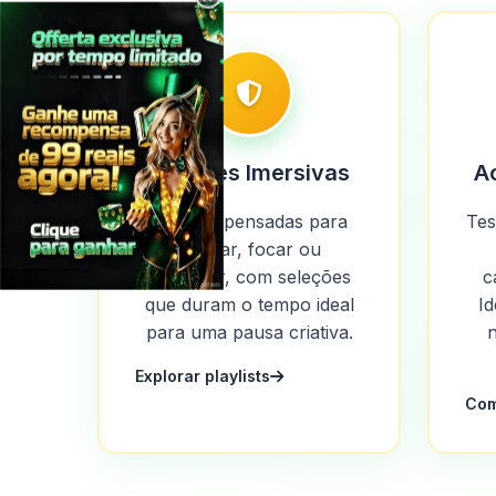
Sessões Imersivas
A
Playlists pensadas para
Tes
relaxar, focar ou
socializar, com seleções
c
que duram o tempo ideal
Id
para uma pausa criativa.
Explorar playlists
Com