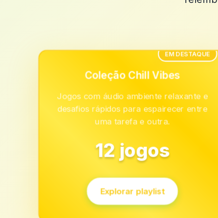
EM DESTAQUE
Coleção Chill Vibes
Jogos com áudio ambiente relaxante e
desafios rápidos para espairecer entre
uma tarefa e outra.
12 jogos
Explorar playlist