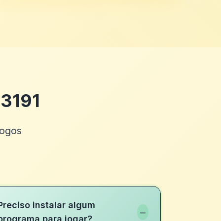
 3191
jogos
Preciso instalar algum
−
programa para jogar?