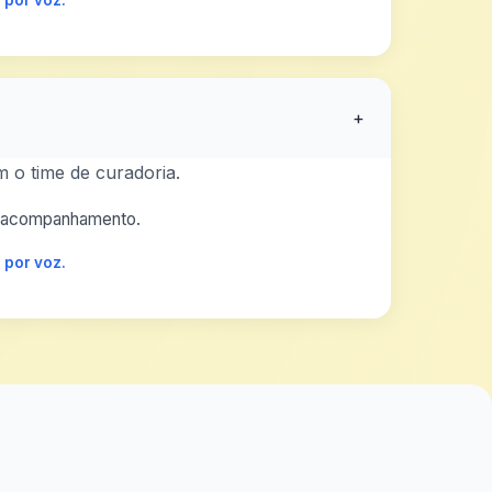
 por voz.
+
 o time de curadoria.
 o acompanhamento.
 por voz.